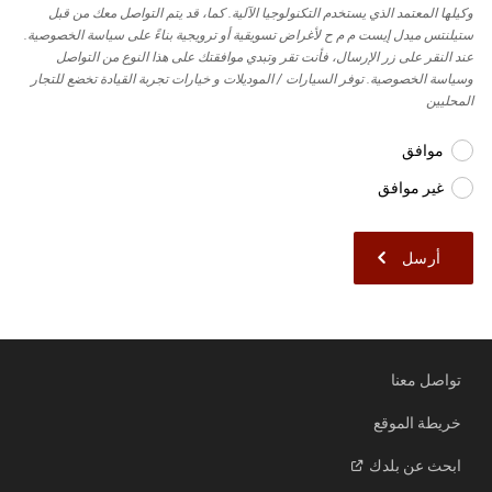
وكيلها المعتمد الذي يستخدم التكنولوجيا الآلية. كما، قد يتم التواصل معك من قبل
ستيلنتس ميدل إيست م م ح لأغراض تسويقية أو ترويجية بناءً على سياسة الخصوصية.
عند النقر على زر الإرسال، فأنت تقر وتبدي موافقتك على هذا النوع من التواصل
وسياسة الخصوصية. توفر السيارات / الموديلات و خيارات تجربة القيادة تخضع للتجار
المحليين
موافق
غير موافق
تواصل معنا
خريطة الموقع
ابحث عن
بلدك