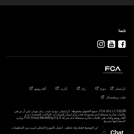
تابعنا
كرايسلر
دودج
رام
أبارث
ألفا
روميو
فيات
بروفيشنال
©2022 FCA US LLC. جميع الحقوق محفوظة. كرايسلر، دودج، جيب، رام، موبار، إس آر تي هي
ألفا روميو وفيات هي علامات تجارية مسجلة لدى شركة FCA Group Marketing S.p.A ويلزم
الصور الواردة هي لأغراض التوضيح فقط وقد تختلف ، اتصل بالموزع المحلي لمزيد من المعلومات.
Chat